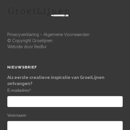
Privacyverklaring
–
Algemene Voorwaarden
© Copyright Groeilijnen
Website door
Redfur
NIEUWSBRIEF
Als eerste creatieve inspiratie van GroeiLijnen
ontvangen?
E-mailadres
*
Voornaam