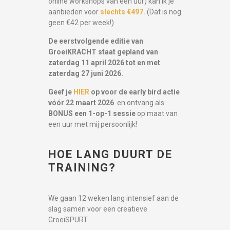
online workshops van een uur) kan ik je
aanbieden voor
slechts €497.
(Dat is nog
geen €42 per week!)
De eerstvolgende editie van
GroeiKRACHT staat gepland van
zaterdag 11 april 2026 tot en met
zaterdag 27 juni 2026.
Geef je
HIER
op voor de early bird actie
vóór 22 maart 2026
en ontvang als
BONUS een 1-op-1 sessie
op maat van
een uur met mij persoonlijk!
HOE LANG DUURT DE
TRAINING?
We gaan 12 weken lang intensief aan de
slag samen voor een creatieve
GroeiSPURT.