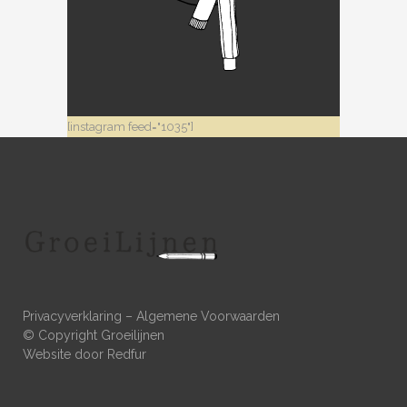
[instagram feed="1035"]
Privacyverklaring
–
Algemene Voorwaarden
© Copyright Groeilijnen
Website door
Redfur