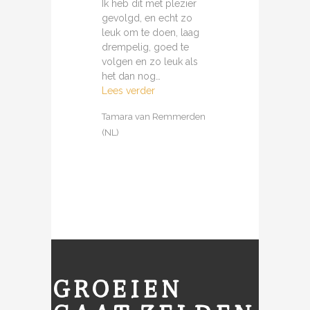
Ik heb dit met plezier
gevolgd, en echt zo
leuk om te doen, laag
drempelig, goed te
volgen en zo leuk als
het dan nog…
Lees verder
Tamara van Remmerden
(NL)
GROEIEN