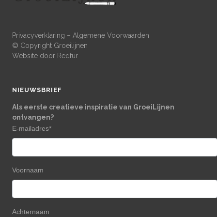
Privacyverklaring
–
Algemene Voorwaarden
© Copyright Groeilijnen
Website door
Redfur
NIEUWSBRIEF
Als eerste creatieve inspiratie van GroeiLijnen
ontvangen?
E-mailadres
*
Voornaam
Achternaam