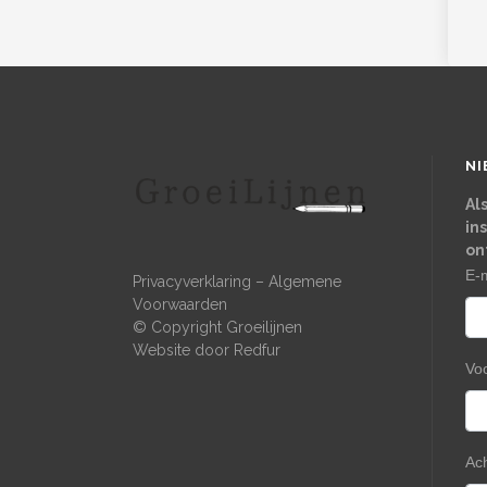
NI
Al
in
on
E-
Privacyverklaring
–
Algemene
Voorwaarden
© Copyright Groeilijnen
Website door
Redfur
Vo
Ac