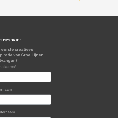
EUWSBRIEF
s eerste creatieve
spiratie van GroeiLijnen
tvangen?
mailadres
*
ornaam
hternaam