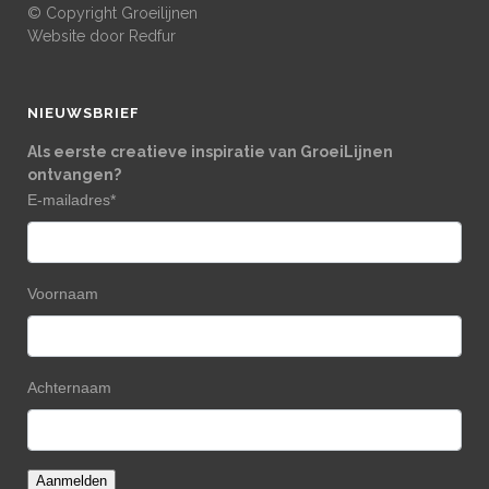
© Copyright Groeilijnen
Website door
Redfur
NIEUWSBRIEF
Als eerste creatieve inspiratie van GroeiLijnen
ontvangen?
E-mailadres
*
Voornaam
Achternaam
Aanmelden