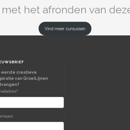
d met het afronden van deze
Vind meer cursussen
EUWSBRIEF
s eerste creatieve
spiratie van GroeiLijnen
tvangen?
mailadres
*
ornaam