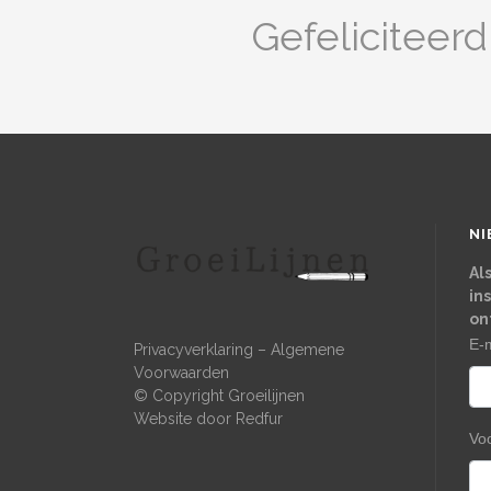
Gefeliciteer
NI
Al
in
on
E-
Privacyverklaring
–
Algemene
Voorwaarden
© Copyright Groeilijnen
Website door
Redfur
Vo