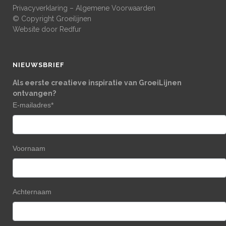
Privacyverklaring
–
Algemene Voorwaarden
© Copyright Groeilijnen
Website door
Redfur
NIEUWSBRIEF
Als eerste creatieve inspiratie van GroeiLijnen
ontvangen?
E-mailadres
*
Voornaam
Achternaam