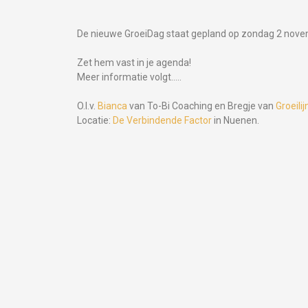
De nieuwe GroeiDag staat gepland op zondag 2 nove
Zet hem vast in je agenda!
Meer informatie volgt…..
O.l.v.
Bianca
van To-Bi Coaching en Bregje van
Groeilij
Locatie:
De Verbindende Factor
in Nuenen.