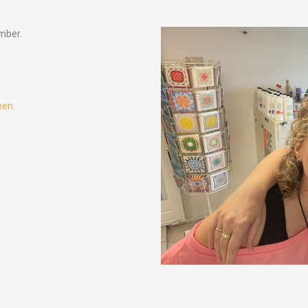
mber.
nen.