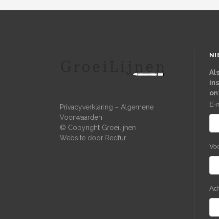
NI
Al
in
on
E-
Privacyverklaring
–
Algemene
Voorwaarden
© Copyright Groeilijnen
Website door
Redfur
Vo
Ac