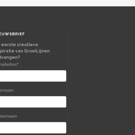
EUWSBRIEF
s eerste creatieve
spiratie van GroeiLijnen
tvangen?
mailadres
*
ornaam
hternaam