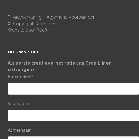
Privacyverklaring
–
Algemene Voorwaarden
© Copyright Groeilijnen
Website door
Redfur
NIEUWSBRIEF
Als eerste creatieve inspiratie van GroeiLijnen
ontvangen?
E-mailadres
*
Voornaam
Achternaam