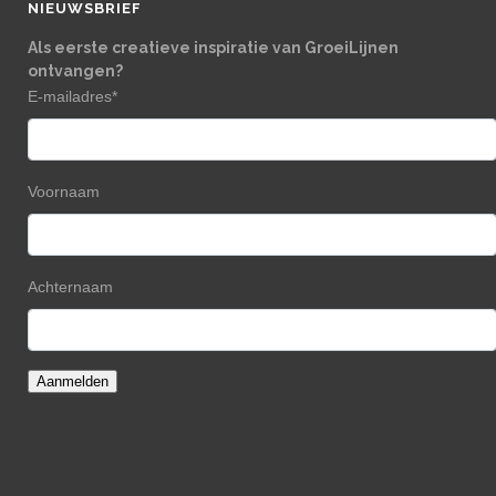
NIEUWSBRIEF
Als eerste creatieve inspiratie van GroeiLijnen
ontvangen?
E-mailadres
*
Voornaam
Achternaam
Aanmelden