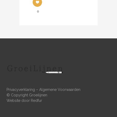
0
Privacyverklaring
–
Algemene Voorwaarden
© Copyright Groeilijnen
Website door
Redfur