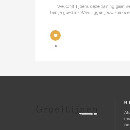
Welkom! Tijdens deze training gaan we jou
ben je goed in? Waar liggen jouw sterke e
0
NI
Al
in
on