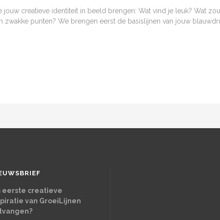
w creatieve identiteit in beeld brengen: Wat vind je leuk? Wat zou
n zwakke punten? We brengen eerst de basislijnen van jouw blauwdruk 
EUWSBRIEF
s eerste creatieve
spiratie van GroeiLijnen
tvangen?